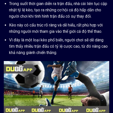
Trong suốt thời gian diễn ra trận đấu, nhà cái liên tục cập
nhật tỷ lệ kèo, tạo ra những cơ hội cá độ hấp dẫn cho
người chơi khi tình hình trận đấu có sự thay đổi.
Kèo này có cấu trúc rõ ràng và dễ hiểu, rất phù hợp với
những người mới tham gia vào thế giới cá độ thể thao.
Vì đây là một loại kèo phổ biến, người chơi sẽ dễ dàng
tìm thấy nhiều trận đấu có tỷ lệ cược cao, từ đó nâng cao
khả năng giành chiến thắng.