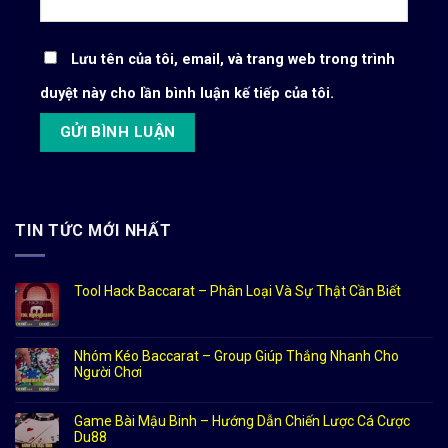
Lưu tên của tôi, email, và trang web trong trình
duyệt này cho lần bình luận kế tiếp của tôi.
TIN TỨC MỚI NHẤT
Tool Hack Baccarat – Phân Loại Và Sự Thật Cần Biết
Nhóm Kéo Baccarat – Group Giúp Thắng Nhanh Cho
Người Chơi
Game Bài Mậu Binh – Hướng Dẫn Chiến Lược Cá Cược
Du88