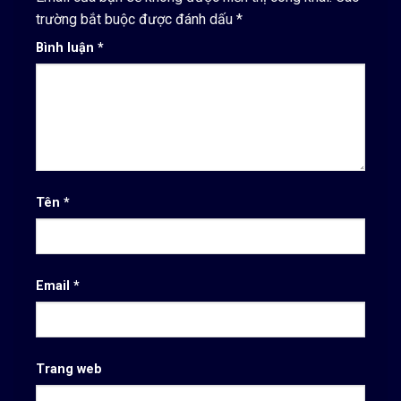
trường bắt buộc được đánh dấu
*
Bình luận
*
Tên
*
Email
*
Trang web