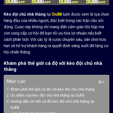
Kèo đội chủ nhà thắng
tại
Du88
luôn được xem là lựa chọn
hàng đầu của nhiều người, đặc biệt trong các trận cầu sôi
động. Cược này không chỉ mang đến cảm giác hồi hộp mà
còn cung cấp cơ hội để bạn tối ưu hóa lợi nhuận nếu biết
cách phân tích. Với các tỷ lệ cược chuyên sâu, sân chơi hứa
hẹn sẽ hỗ trợ khách hàng ra quyết định sáng suốt để tăng cơ
hội chiến thắng.
Khám phá thế giới cá độ với kèo đội chủ nhà
thắng
Mục Lục
Khám phá thế giới cá độ với kèo đội chủ nhà thắng
Ưu điểm của kèo đội chủ nhà thắng tại Du88
Hướng dẫn chi tiết cá độ kèo đội chủ nhà thắng tại
Du88
Tạo tài khoản và nạp tiền