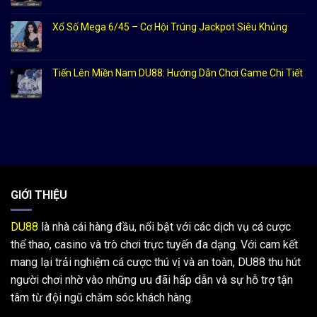
Xổ Số Mega 6/45 – Cơ Hội Trúng Jackpot Siêu Khủng
Tiến Lên Miền Nam DU88: Hướng Dẫn Chơi Game Chi Tiết
GIỚI THIỆU
DU88
là nhà cái hàng đầu, nổi bật với các dịch vụ cá cược
thể thao, casino và trò chơi trực tuyến đa dạng. Với cam kết
mang lại trải nghiệm cá cược thú vị và an toàn, DU88 thu hút
người chơi nhờ vào những ưu đãi hấp dẫn và sự hỗ trợ tận
tâm từ đội ngũ chăm sóc khách hàng.