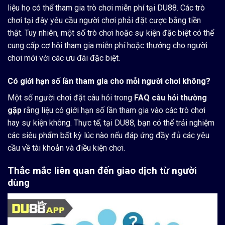
liệu họ có thể tham gia trò chơi miễn phí tại DU88. Các trò
chơi tại đây yêu cầu người chơi phải đặt cược bằng tiền
thật. Tuy nhiên, một số trò chơi hoặc sự kiện đặc biệt có thể
cung cấp cơ hội tham gia miễn phí hoặc thưởng cho người
chơi mới với các ưu đãi đặc biệt.
Có giới hạn số lần tham gia cho mỗi người chơi không?
Một số người chơi đặt câu hỏi trong
FAQ câu hỏi thường
gặp
rằng liệu có giới hạn số lần tham gia vào các trò chơi
hay sự kiện không. Thực tế, tại DU88, bạn có thể trải nghiệm
các siêu phẩm bất kỳ lúc nào nếu đáp ứng đầy đủ các yêu
cầu về tài khoản và điều kiện chơi.
Thắc mắc liên quan đến giao dịch từ người
dùng