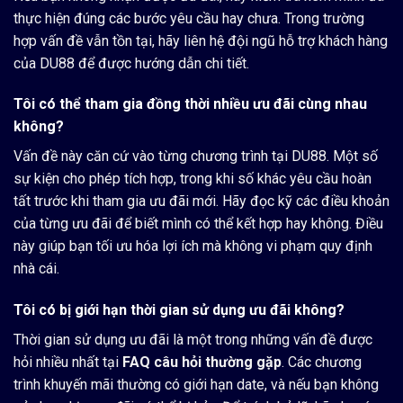
thực hiện đúng các bước yêu cầu hay chưa. Trong trường
hợp vấn đề vẫn tồn tại, hãy liên hệ đội ngũ hỗ trợ khách hàng
của DU88 để được hướng dẫn chi tiết.
Tôi có thể tham gia đồng thời nhiều ưu đãi cùng nhau
không?
Vấn đề này căn cứ vào từng chương trình tại DU88. Một số
sự kiện cho phép tích hợp, trong khi số khác yêu cầu hoàn
tất trước khi tham gia ưu đãi mới. Hãy đọc kỹ các điều khoản
của từng ưu đãi để biết mình có thể kết hợp hay không. Điều
này giúp bạn tối ưu hóa lợi ích mà không vi phạm quy định
nhà cái.
Tôi có bị giới hạn thời gian sử dụng ưu đãi không?
Thời gian sử dụng ưu đãi là một trong những vấn đề được
hỏi nhiều nhất tại
FAQ câu hỏi thường gặp
. Các chương
trình khuyến mãi thường có giới hạn date, và nếu bạn không