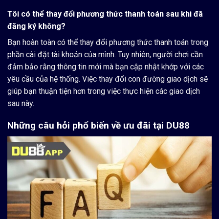
Tôi có thể thay đổi phương thức thanh toán sau khi đã
đăng ký không?
Bạn hoàn toàn có thể thay đổi phương thức thanh toán trong
phần cài đặt tài khoản của mình. Tuy nhiên, người chơi cần
đảm bảo rằng thông tin mới mà bạn cập nhật khớp với các
yêu cầu của hệ thống. Việc thay đổi con đường giao dịch sẽ
giúp bạn thuận tiện hơn trong việc thực hiện các giao dịch
sau này.
Những câu hỏi phổ biến về ưu đãi tại DU88