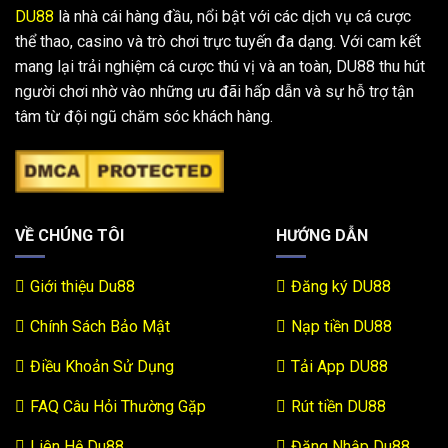
DU88
là nhà cái hàng đầu, nổi bật với các dịch vụ cá cược
thể thao, casino và trò chơi trực tuyến đa dạng. Với cam kết
mang lại trải nghiệm cá cược thú vị và an toàn, DU88 thu hút
người chơi nhờ vào những ưu đãi hấp dẫn và sự hỗ trợ tận
tâm từ đội ngũ chăm sóc khách hàng.
VỀ CHÚNG TÔI
HƯỚNG DẪN
Giới thiệu Du88
Đăng ký DU88
Chính Sách Bảo Mật
Nạp tiền DU88
Điều Khoản Sử Dụng
Tải App DU88
FAQ Câu Hỏi Thường Gặp
Rút tiền DU88
Liên Hệ Du88
Đăng Nhập Du88