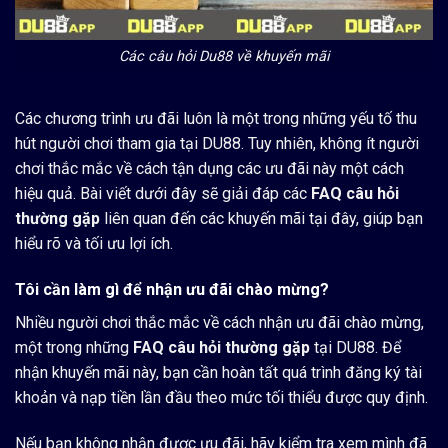
Các câu hỏi Du88 về khuyến mãi
Các chương trình ưu đãi luôn là một trong những yếu tố thu
hút người chơi tham gia tại DU88. Tuy nhiên, không ít người
chơi thắc mắc về cách tận dụng các ưu đãi này một cách
hiệu quả. Bài viết dưới đây sẽ giải đáp các
FAQ câu hỏi
thường gặp
liên quan đến các khuyến mãi tại đây, giúp bạn
hiểu rõ và tối ưu lợi ích.
Tôi cần làm gì để nhận ưu đãi chào mừng?
Nhiều người chơi thắc mắc về cách nhận ưu đãi chào mừng,
một trong những
FAQ câu hỏi thường gặp
tại DU88. Để
nhận khuyến mãi này, bạn cần hoàn tất quá trình đăng ký tài
khoản và nạp tiền lần đầu theo mức tối thiểu được quy định.
Nếu bạn không nhận được ưu đãi, hãy kiểm tra xem mình đã