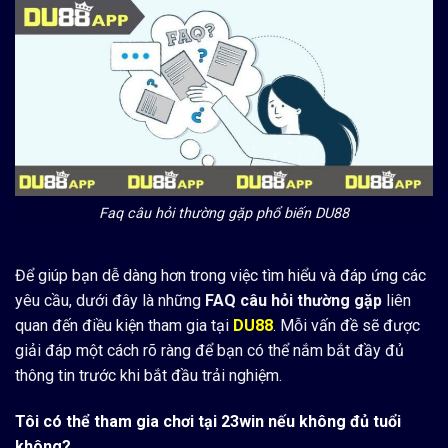
Faq câu hỏi thường gặp phổ biến DU88
Để giúp bạn dễ dàng hơn trong việc tìm hiểu và đáp ứng các
yêu cầu, dưới đây là những
FAQ câu hỏi thường gặp
liên
quan đến điều kiện tham gia tại
DU88
. Mỗi vấn đề sẽ được
giải đáp một cách rõ ràng để bạn có thể nắm bắt đầy đủ
thông tin trước khi bắt đầu trải nghiệm.
Tôi có thể tham gia chơi tại 23win nếu không đủ tuổi
không?